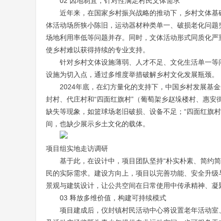
02 因地制宜，针对性满足村民文体需求
近年来，在国家乡村振兴战略的推动下，乡村文体基
体活动场所狭小陈旧，运动器材种类单一、破损老化问题
场地利用率低等问题并存。同时，文体活动形式同质化严
使乡村难以获得持续的专业支持。
针对乡村文体设施薄弱、人才不足、文化生活单一等问
设施为切入点，通过多维度举措破解乡村文化发展瓶颈。
2024年底，在幻方量化的支持下，中国乡村发展基
封村、代庄村和“四面红旗村”（葡萄架乡赵垛楼村、惠
缺失等现象，如篮球场老旧破损、设备不足；“四面红旗
间，也缺少展示乡土文化的载体。
项目组实地走访调研
基于此，在设计中，项目团队坚持“朴实朴素、简约
民的实际需求。建设方向上，项目以完善功能、安全升级
景观与建筑设计，让公共空间在日常使用中传承精神、凝
03 释放多维价值，构建可持续模式
项目建成后，仪封镇村民活动中心将设置老年活动室