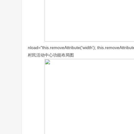
nload="this.removeAttribute('width'); this.removeAttribute
村民活动中心功能布局图