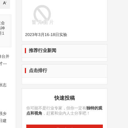
主会
精神
月1
2023年3月16-18日实验
推荐行业新闻
舞台并
才—
点击排行
张志
快速投稿
你可能不是行业专家，但你一定有
独特的观
点和视角
，赶紧和业内人士分享吧！
强乡
日建