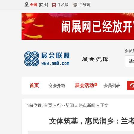
全国
[
切换
]
手机版
二维码
会员
首页
展会活动
商会介绍
会员列表
当前位置:
首页
»
行业新闻
»
热点新闻
» 正文
文体筑基，惠民润乡：兰