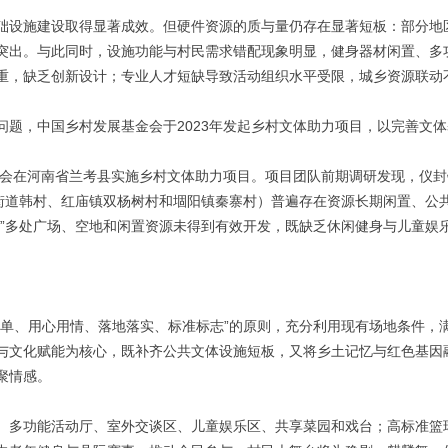
础设施建设取得显著成效。但硬件资源的质与量仍存在显著短板：部分地
突出。与此同时，设施功能与村民需求错配现象明显，健身器材闲置、多
重，缺乏创新设计；专业人才短缺导致活动组织水平受限，城乡资源联动
题，中国乡村发展基金会于2023年发起乡村文体助力项目，以完善文体
金会在河南省兰考县实施乡村文体助力项目。项目团队前期调研发现，仪封
安街道韩村、红庙镇双杨树村和堌阳镇秦寨村）普遍存在资源长期闲置、公
村”多处广场、空地和闲置资源未得到有效开发，既缺乏休闲健身与儿童娱
简单、用心用情、落地落实、标准标志”的原则，充分利用现有场地条件，
与文化赋能为核心，既补齐公共文体设施短板，又将乡土记忆与红色基因
聚情感。
、多功能活动厅、室外交谈区、儿童娱乐区、共享菜园和戏台；高标准篮