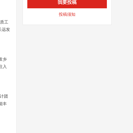
我要投稿
投稿须知
品质工
长远发
发乡
注入
计团
能丰