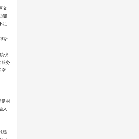
区文
功能
不足
基础
镇仪
共服务
乐空
满足村
融入
球场