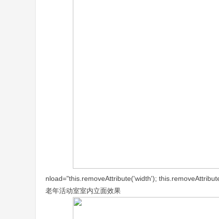
nload="this.removeAttribute('width'); this.removeAttribute
老年活动室室内立面效果