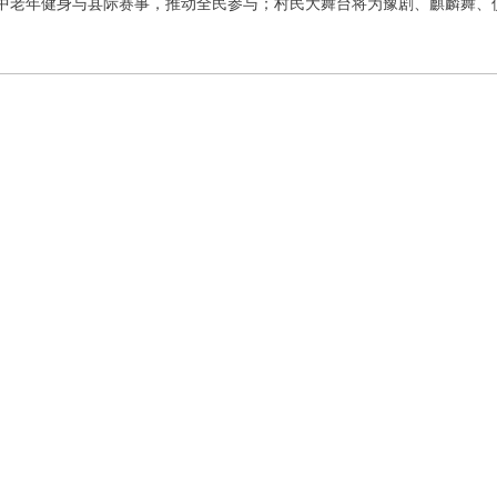
中老年健身与县际赛事，推动全民参与；村民大舞台将为豫剧、麒麟舞、