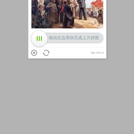
加载中
拖动左边滑块完成上方拼图
hao.sud.cn