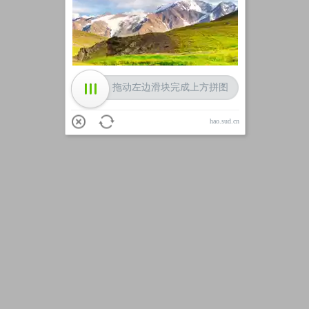
加载中
拖动左边滑块完成上方拼图
hao.sud.cn